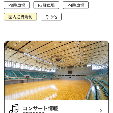
P9駐車場
P3駐車場
P4駐車場
園内通行規制
その他
コンサート情報