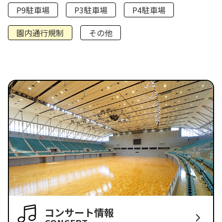
P9駐車場
P3駐車場
P4駐車場
園内通行規制
その他
コンサート情報