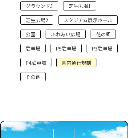
グラウンド3
芝生広場1
芝生広場2
スタジアム展示ホール
公園
ふれあい広場
花の郷
駐車場
P9駐車場
P3駐車場
P4駐車場
園内通行規制
その他