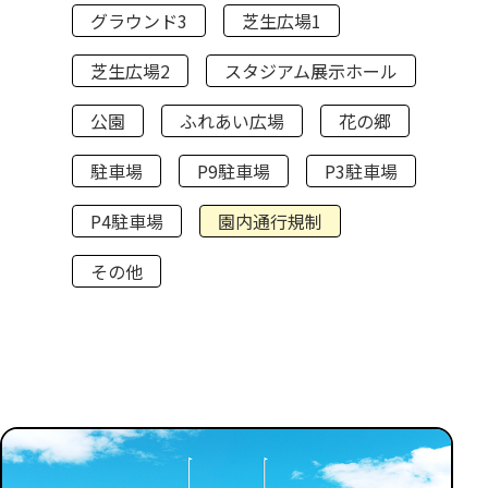
グラウンド3
芝生広場1
芝生広場2
スタジアム展示ホール
公園
ふれあい広場
花の郷
駐車場
P9駐車場
P3駐車場
P4駐車場
園内通行規制
その他