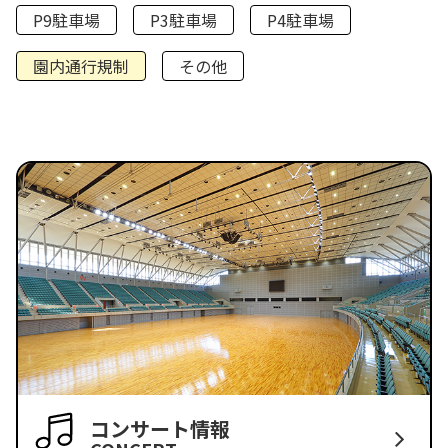
P9駐車場
P3駐車場
P4駐車場
園内通行規制
その他
コンサート情報