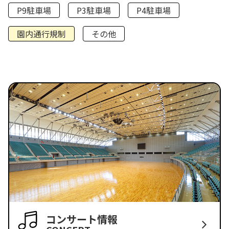
P9駐車場
P3駐車場
P4駐車場
園内通行規制
その他
コンサート情報