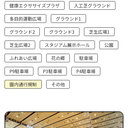
健康エクササイズプラザ
人工芝グラウンド
多目的運動広場
グラウンド1
グラウンド2
グラウンド3
芝生広場1
芝生広場2
スタジアム展示ホール
公園
ふれあい広場
花の郷
駐車場
P9駐車場
P3駐車場
P4駐車場
園内通行規制
その他