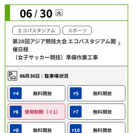
06
30
/
火
エコパスタジアム
スポーツ
第20回アジア競技大会 エコパスタジアム開
催日程
（女子サッカー競技）準備作業工事
06月30日：駐車場状況
4
無料開放
5
無料開放
P
P
6
使用制限（※1）
7
無料開放
P
P
8
無料開放
10
無料開放
P
P