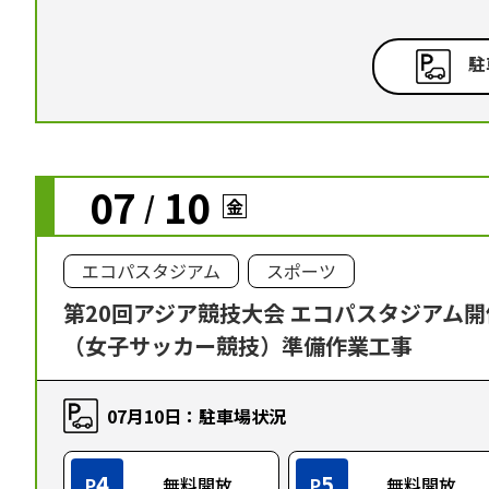
駐
07
10
/
金
エコパスタジアム
スポーツ
第20回アジア競技大会 エコパスタジアム
（女子サッカー競技）準備作業工事
07月10日：駐車場状況
4
5
P
無料開放
P
無料開放