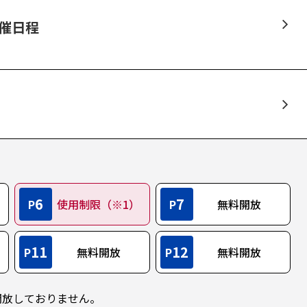
開催日程
6
7
P
使用制限（※1）
P
無料開放
11
12
P
無料開放
P
無料開放
開放しておりません。