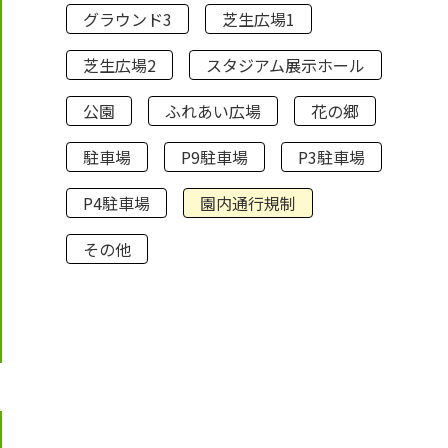
グラウンド3
芝生広場1
芝生広場2
スタジアム展示ホール
公園
ふれあい広場
花の郷
駐車場
P9駐車場
P3駐車場
P4駐車場
園内通行規制
その他