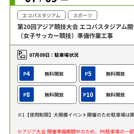
エコパスタジアム
スポーツ
第20回アジア競技大会 エコパスタジアム
（女子サッカー競技）準備作業工事
07月09日：駐車場状況
4
5
P
無料開放
P
無料開放
8
10
P
無料開放
P
無料開放
※1【使用制限】大規模イベント開催のため駐車場は
※アジア大会 開催準備期間中のため、P6駐車場の一