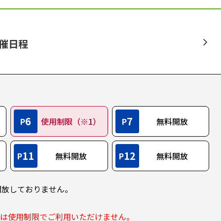
開催日程
6
7
P
使用制限（※1）
P
無料開放
11
12
P
無料開放
P
無料開放
開放しておりません。
部は使用制限でご利用いただけません。