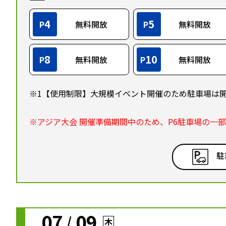
4
5
P
無料開放
P
無料開放
8
10
P
無料開放
P
無料開放
※1【使用制限】大規模イベント開催のため駐車場は
※アジア大会 開催準備期間中のため、P6駐車場の一
駐
07
09
/
木