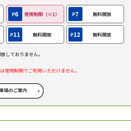
6
7
P
使用制限（※1）
P
無料開放
11
12
P
無料開放
P
無料開放
開放しておりません。
部は使用制限でご利用いただけません。
車場のご案内