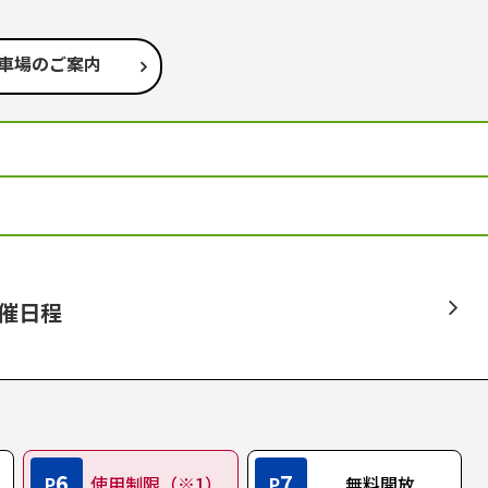
車場のご案内
開催日程
6
7
P
使用制限（※1）
P
無料開放