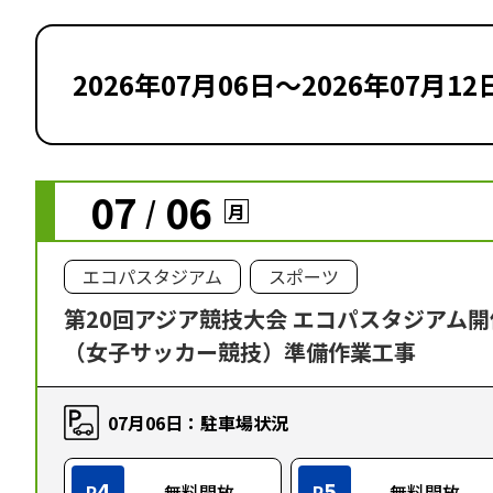
2026年07月06日～2026年07月12
07
06
/
月
エコパスタジアム
スポーツ
第20回アジア競技大会 エコパスタジアム
（女子サッカー競技）準備作業工事
07月06日：駐車場状況
4
5
P
無料開放
P
無料開放