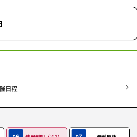
日
開催日程
6
7
P
使用制限（※1）
P
無料開放