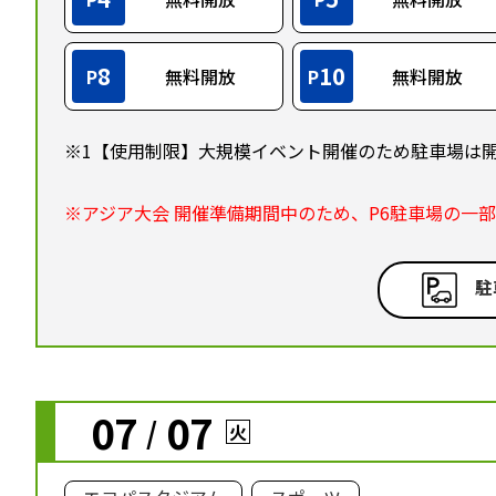
8
10
P
無料開放
P
無料開放
※1【使用制限】大規模イベント開催のため駐車場は
※アジア大会 開催準備期間中のため、P6駐車場の一
駐
07
07
/
火