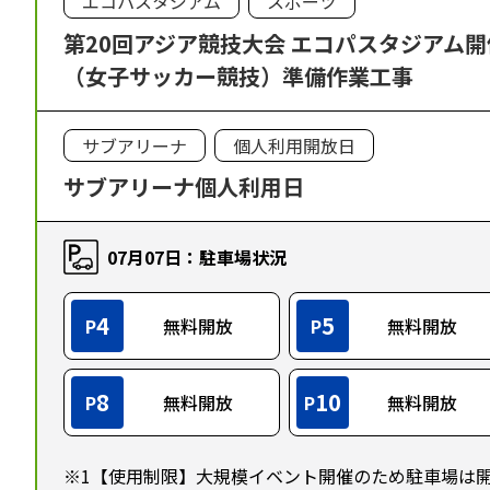
エコパスタジアム
スポーツ
第20回アジア競技大会 エコパスタジアム
（女子サッカー競技）準備作業工事
サブアリーナ
個人利用開放日
サブアリーナ個人利用日
07月07日：駐車場状況
4
5
P
無料開放
P
無料開放
8
10
P
無料開放
P
無料開放
※1【使用制限】大規模イベント開催のため駐車場は