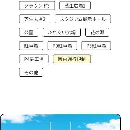
グラウンド3
芝生広場1
芝生広場2
スタジアム展示ホール
公園
ふれあい広場
花の郷
駐車場
P9駐車場
P3駐車場
P4駐車場
園内通行規制
その他