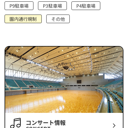
P9駐車場
P3駐車場
P4駐車場
園内通行規制
その他
コンサート情報