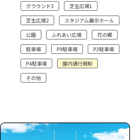
グラウンド3
芝生広場1
芝生広場2
スタジアム展示ホール
公園
ふれあい広場
花の郷
駐車場
P9駐車場
P3駐車場
P4駐車場
園内通行規制
その他