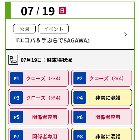
07
19
/
日
公園
イベント
『エコパ＆手ぶらでSAGAWA』
07月19日：駐車場状況
1
クローズ（※4）
2
クローズ（※4）
P
P
3
クローズ（※4）
4
非常に混雑
P
P
5
関係者専用
6
関係者専用
P
P
7
関係者専用
8
非常に混雑
P
P