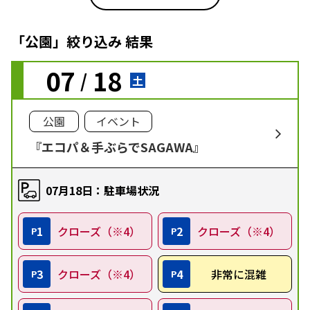
「公園」絞り込み 結果
07
18
/
土
公園
イベント
『エコパ＆手ぶらでSAGAWA』
07月18日：駐車場状況
1
クローズ（※4）
2
クローズ（※4）
P
P
3
クローズ（※4）
4
非常に混雑
P
P