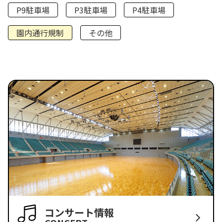
P9駐車場
P3駐車場
P4駐車場
園内通行規制
その他
コンサート情報