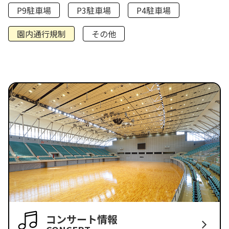
P9駐車場
P3駐車場
P4駐車場
園内通行規制
その他
コンサート情報