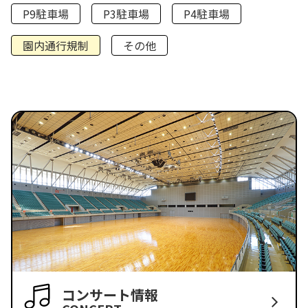
P9駐車場
P3駐車場
P4駐車場
園内通行規制
その他
コンサート情報