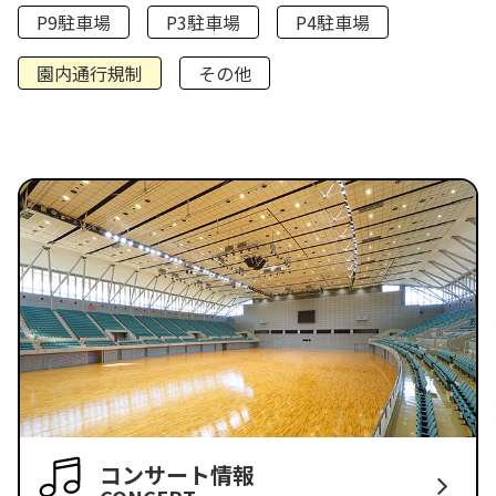
P9駐車場
P3駐車場
P4駐車場
園内通行規制
その他
コンサート情報