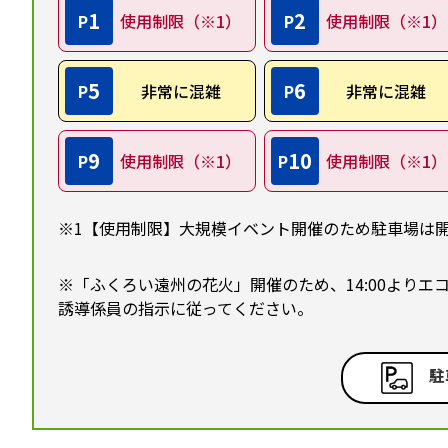
1
2
P
使用制限（※1）
P
使用制限（※1）
5
6
P
非常に混雑
P
非常に混雑
9
10
P
使用制限（※1）
P
使用制限（※1）
※1【使用制限】大規模イベント開催のため駐車場は
※「ふくろい遠州の花火」開催のため、14:00より
誘導係員の指示に従ってください。
駐