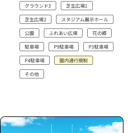
グラウンド3
芝生広場1
芝生広場2
スタジアム展示ホール
公園
ふれあい広場
花の郷
駐車場
P9駐車場
P3駐車場
P4駐車場
園内通行規制
その他