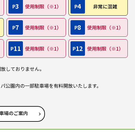
3
4
P
使用制限（※1）
P
非常に混雑
7
8
P
使用制限（※1）
P
使用制限（※1）
11
12
P
使用制限（※1）
P
使用制限（※1）
開放しておりません。
エコパ公園内の一部駐車場を有料開放いたします。
車場のご案内