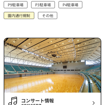
P9駐車場
P3駐車場
P4駐車場
園内通行規制
その他
コンサート情報