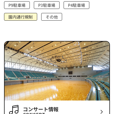
P9駐車場
P3駐車場
P4駐車場
園内通行規制
その他
コンサート情報