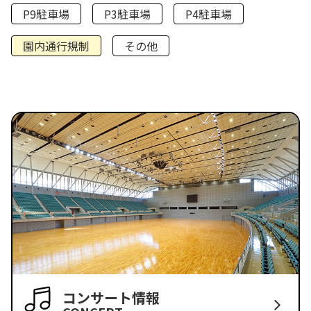
P9駐車場
P3駐車場
P4駐車場
園内通行規制
その他
コンサート情報