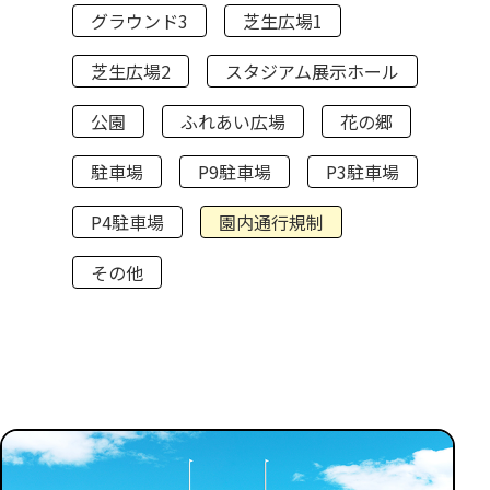
グラウンド3
芝生広場1
芝生広場2
スタジアム展示ホール
公園
ふれあい広場
花の郷
駐車場
P9駐車場
P3駐車場
P4駐車場
園内通行規制
その他