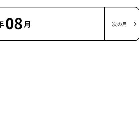
08
年
月
次の月