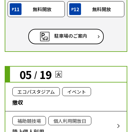
11
無料開放
12
無料開放
P
P
駐車場のご案内
05
19
/
火
エコパスタジアム
イベント
撤収
補助競技場
個人利用開放日
陸上個人利用