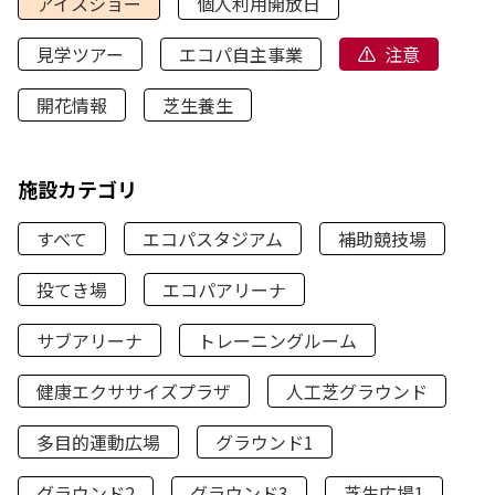
アイスショー
個人利用開放日
見学ツアー
エコパ自主事業
注意
開花情報
芝生養生
施設カテゴリ
すべて
エコパスタジアム
補助競技場
投てき場
エコパアリーナ
サブアリーナ
トレーニングルーム
健康エクササイズプラザ
人工芝グラウンド
多目的運動広場
グラウンド1
グラウンド2
グラウンド3
芝生広場1