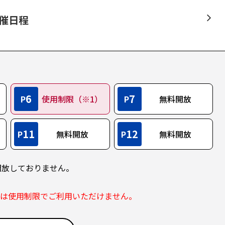
開催日程
6
7
P
使用制限（※1）
P
無料開放
11
12
P
無料開放
P
無料開放
開放しておりません。
部は使用制限でご利用いただけません。