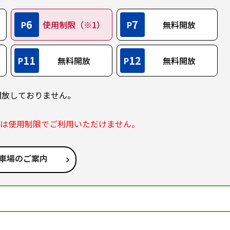
6
7
P
使用制限（※1）
P
無料開放
11
12
P
無料開放
P
無料開放
開放しておりません。
部は使用制限でご利用いただけません。
車場のご案内