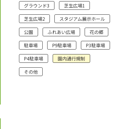
グラウンド3
芝生広場1
芝生広場2
スタジアム展示ホール
公園
ふれあい広場
花の郷
駐車場
P9駐車場
P3駐車場
P4駐車場
園内通行規制
その他