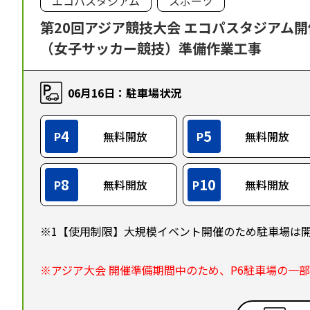
エコパスタジアム
スポーツ
第20回アジア競技大会 エコパスタジアム
（女子サッカー競技）準備作業工事
06月16日：駐車場状況
4
5
P
無料開放
P
無料開放
8
10
P
無料開放
P
無料開放
※1【使用制限】大規模イベント開催のため駐車場は
※アジア大会 開催準備期間中のため、P6駐車場の一