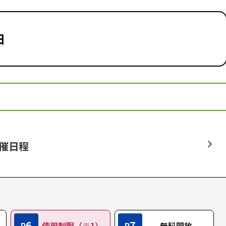
日
開催日程
6
7
P
使用制限（※1）
P
無料開放