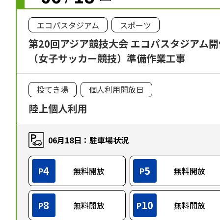
エコパスタジアム
スポーツ
第20回アジア競技大会 エコパスタジアム
（女子サッカー競技）準備作業工事
投てき場
個人利用開放日
陸上個人利用
06月18日：駐車場状況
4
5
P
無料開放
P
無料開放
8
10
P
無料開放
P
無料開放