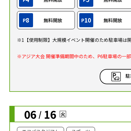
8
10
P
無料開放
P
無料開放
※1【使用制限】大規模イベント開催のため駐車場は
※アジア大会 開催準備期間中のため、P6駐車場の一
駐
06
16
/
火