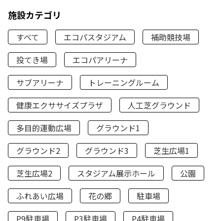
施設カテゴリ
すべて
エコパスタジアム
補助競技場
投てき場
エコパアリーナ
サブアリーナ
トレーニングルーム
健康エクササイズプラザ
人工芝グラウンド
多目的運動広場
グラウンド1
グラウンド2
グラウンド3
芝生広場1
芝生広場2
スタジアム展示ホール
公園
ふれあい広場
花の郷
駐車場
P9駐車場
P3駐車場
P4駐車場