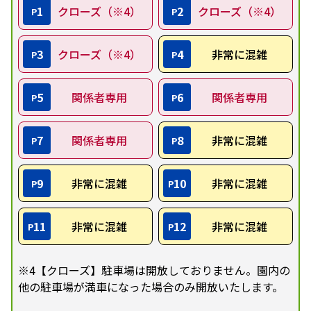
1
クローズ（※4）
2
クローズ（※4）
P
P
3
クローズ（※4）
4
非常に混雑
P
P
5
関係者専用
6
関係者専用
P
P
7
関係者専用
8
非常に混雑
P
P
9
非常に混雑
10
非常に混雑
P
P
11
非常に混雑
12
非常に混雑
P
P
※4【クローズ】駐車場は開放しておりません。園内の
他の駐車場が満車になった場合のみ開放いたします。