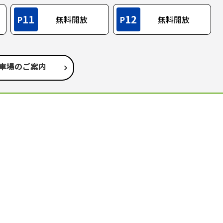
11
12
P
無料開放
P
無料開放
車場のご案内