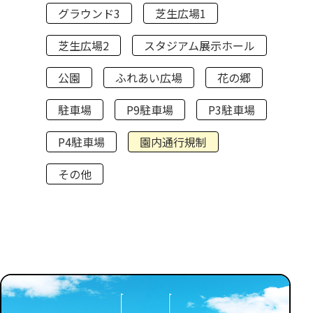
グラウンド3
芝生広場1
芝生広場2
スタジアム展示ホール
公園
ふれあい広場
花の郷
駐車場
P9駐車場
P3駐車場
P4駐車場
園内通行規制
その他