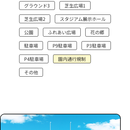
グラウンド3
芝生広場1
芝生広場2
スタジアム展示ホール
公園
ふれあい広場
花の郷
駐車場
P9駐車場
P3駐車場
P4駐車場
園内通行規制
その他