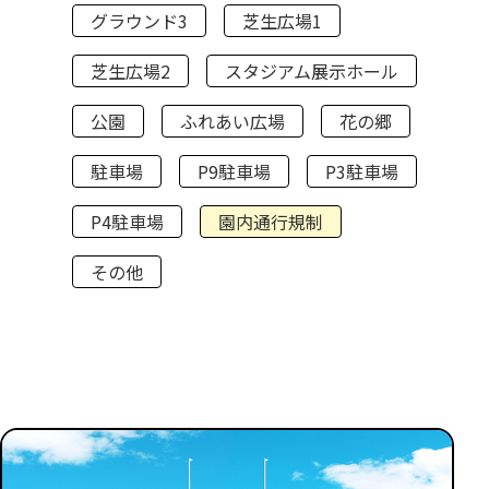
グラウンド3
芝生広場1
芝生広場2
スタジアム展示ホール
公園
ふれあい広場
花の郷
駐車場
P9駐車場
P3駐車場
P4駐車場
園内通行規制
その他