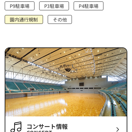
P9駐車場
P3駐車場
P4駐車場
園内通行規制
その他
コンサート情報