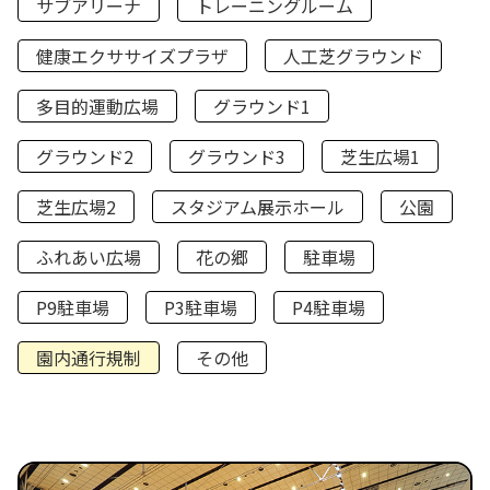
サブアリーナ
トレーニングルーム
健康エクササイズプラザ
人工芝グラウンド
多目的運動広場
グラウンド1
グラウンド2
グラウンド3
芝生広場1
芝生広場2
スタジアム展示ホール
公園
ふれあい広場
花の郷
駐車場
P9駐車場
P3駐車場
P4駐車場
園内通行規制
その他