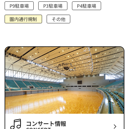
P9駐車場
P3駐車場
P4駐車場
園内通行規制
その他
コンサート情報