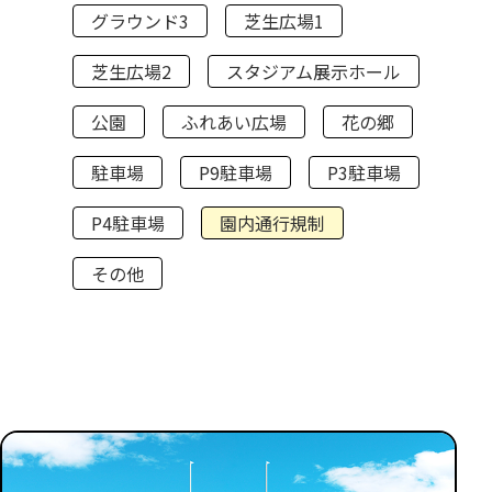
グラウンド3
芝生広場1
芝生広場2
スタジアム展示ホール
公園
ふれあい広場
花の郷
駐車場
P9駐車場
P3駐車場
P4駐車場
園内通行規制
その他