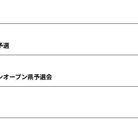
予選
ンオープン県予選会