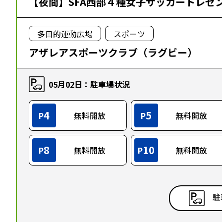
【夜間】SFA西部４種女子サッカートレセ
多目的運動広場
スポーツ
アザレアスポーツクラブ（ラグビー）
05月02日：駐車場状況
4
5
P
無料開放
P
無料開放
8
10
P
無料開放
P
無料開放
駐