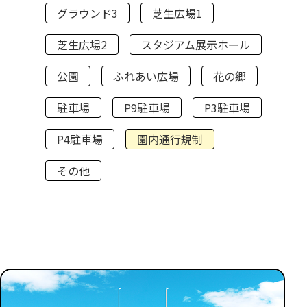
グラウンド3
芝生広場1
芝生広場2
スタジアム展示ホール
公園
ふれあい広場
花の郷
駐車場
P9駐車場
P3駐車場
P4駐車場
園内通行規制
その他