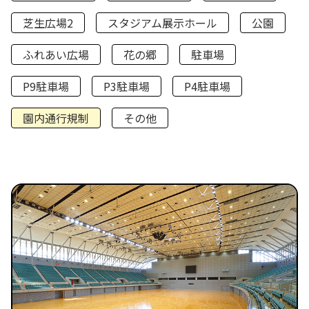
芝生広場2
スタジアム展示ホール
公園
ふれあい広場
花の郷
駐車場
P9駐車場
P3駐車場
P4駐車場
園内通行規制
その他