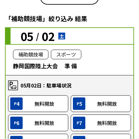
「補助競技場」絞り込み 結果
05
02
/
土
補助競技場
スポーツ
静岡国際陸上大会 準 備
05月02日：駐車場状況
4
無料開放
5
無料開放
P
P
6
無料開放
7
無料開放
P
P