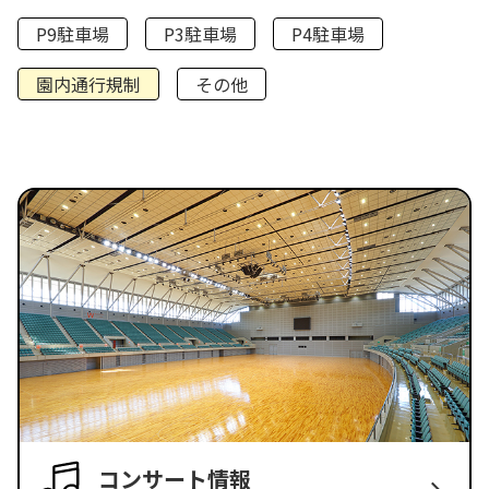
P9駐車場
P3駐車場
P4駐車場
園内通行規制
その他
コンサート情報