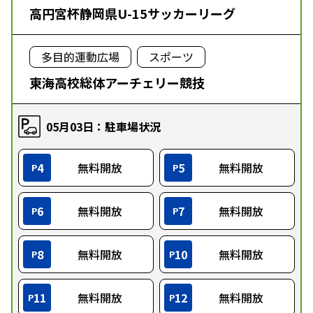
高円宮杯静岡県U-15サッカーリーグ
多目的運動広場
スポーツ
東海高校総体アーチェリー競技
05月03日：駐車場状況
4
無料開放
5
無料開放
P
P
6
無料開放
7
無料開放
P
P
8
無料開放
10
無料開放
P
P
11
無料開放
12
無料開放
P
P