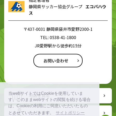
静岡県サッカー協会グループ
エコパハウ
ス
〒437-0031 静岡県袋井市愛野2300-1
TEL:
0538-41-1800
JR愛野駅から徒歩約15分
お問い合わせ
当webサイトではCookieを使用していま
地図を見る
す。このままwebサイトの閲覧を続ける場合
は、Cookieの利用にご同意いただいたもの
ルート検索
とさせていただきます。
サイトポリシー