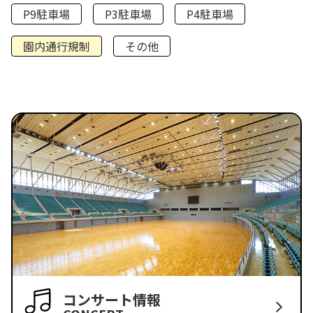
P9駐車場
P3駐車場
P4駐車場
園内通行規制
その他
コンサート情報