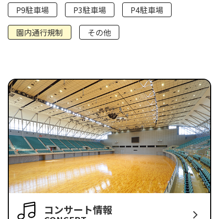
P9駐車場
P3駐車場
P4駐車場
園内通行規制
その他
コンサート情報