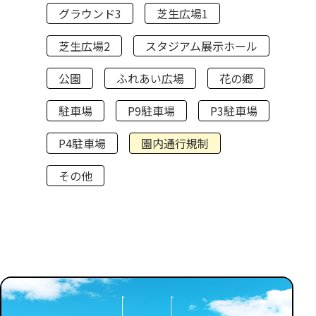
グラウンド3
芝生広場1
芝生広場2
スタジアム展示ホール
公園
ふれあい広場
花の郷
駐車場
P9駐車場
P3駐車場
P4駐車場
園内通行規制
その他