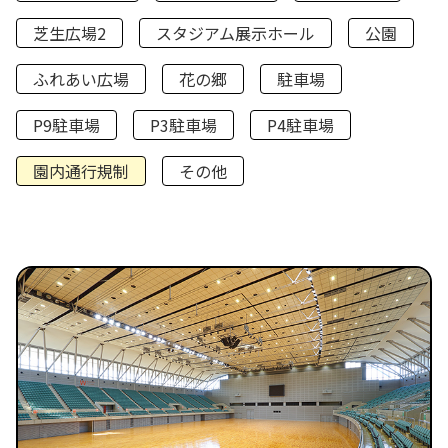
芝生広場2
スタジアム展示ホール
公園
ふれあい広場
花の郷
駐車場
P9駐車場
P3駐車場
P4駐車場
園内通行規制
その他