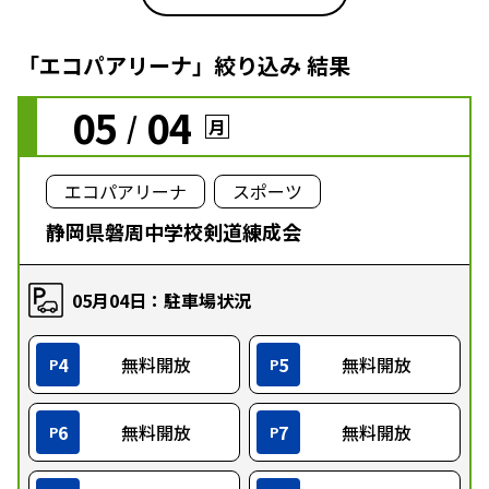
「エコパアリーナ」絞り込み 結果
05
04
/
月
エコパアリーナ
スポーツ
静岡県磐周中学校剣道練成会
05月04日：駐車場状況
4
無料開放
5
無料開放
P
P
6
無料開放
7
無料開放
P
P