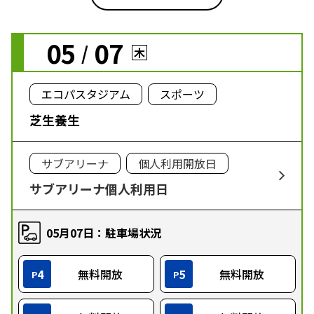
05
07
/
木
エコパスタジアム
スポーツ
芝生養生
サブアリーナ
個人利用開放日
サブアリーナ個人利用日
05月07日：駐車場状況
4
無料開放
5
無料開放
P
P