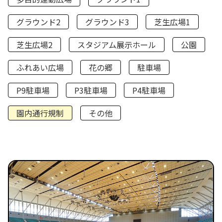
グラウンド2
グラウンド3
芝生広場1
芝生広場2
スタジアム展示ホール
公園
ふれあい広場
花の郷
駐車場
P9駐車場
P3駐車場
P4駐車場
園内通行規制
その他