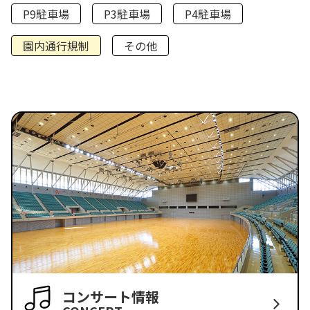
P9駐車場
P3駐車場
P4駐車場
園内通行規制
その他
コンサート情報