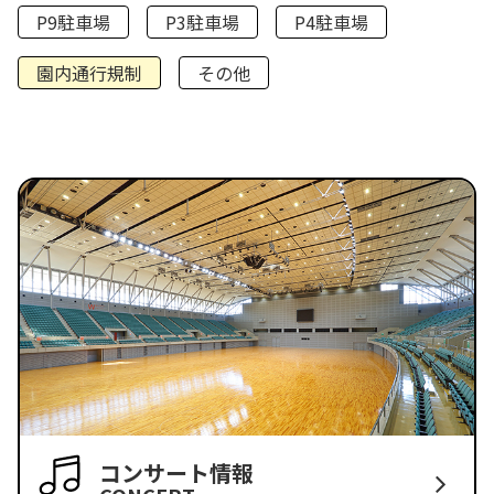
P9駐車場
P3駐車場
P4駐車場
園内通行規制
その他
コンサート情報