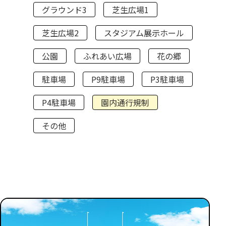
グラウンド3
芝生広場1
芝生広場2
スタジアム展示ホール
公園
ふれあい広場
花の郷
駐車場
P9駐車場
P3駐車場
P4駐車場
園内通行規制
その他