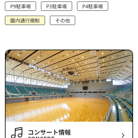
P9駐車場
P3駐車場
P4駐車場
園内通行規制
その他
コンサート情報