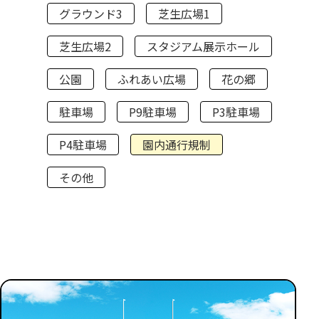
グラウンド3
芝生広場1
芝生広場2
スタジアム展示ホール
公園
ふれあい広場
花の郷
駐車場
P9駐車場
P3駐車場
P4駐車場
園内通行規制
その他