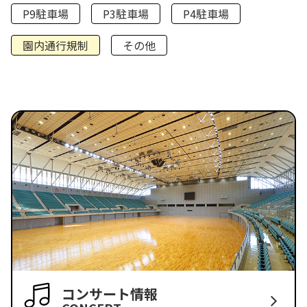
P9駐車場
P3駐車場
P4駐車場
園内通行規制
その他
コンサート情報