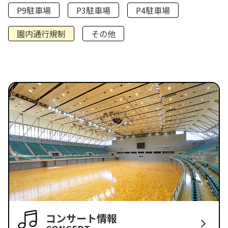
P9駐車場
P3駐車場
P4駐車場
園内通行規制
その他
コンサート情報