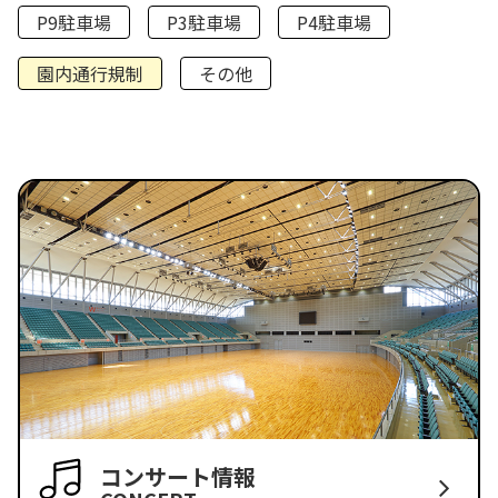
P9駐車場
P3駐車場
P4駐車場
園内通行規制
その他
コンサート情報