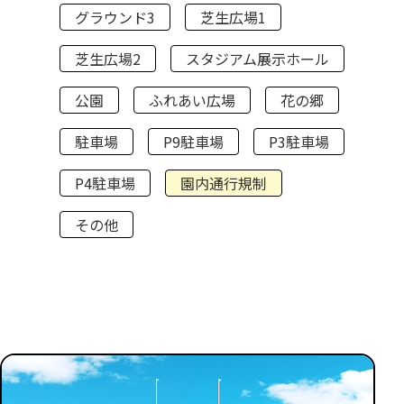
グラウンド3
芝生広場1
芝生広場2
スタジアム展示ホール
公園
ふれあい広場
花の郷
駐車場
P9駐車場
P3駐車場
P4駐車場
園内通行規制
その他