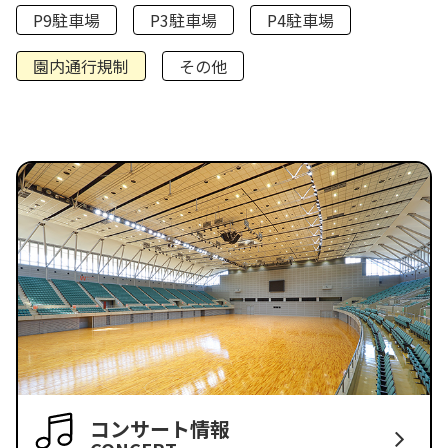
P9駐車場
P3駐車場
P4駐車場
園内通行規制
その他
コンサート情報