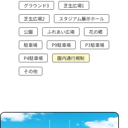
グラウンド3
芝生広場1
芝生広場2
スタジアム展示ホール
公園
ふれあい広場
花の郷
駐車場
P9駐車場
P3駐車場
P4駐車場
園内通行規制
その他